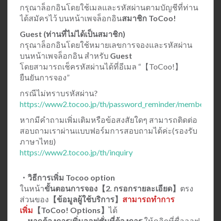
กรุณาล็อกอินโดยใช้เมลและรหัสผ่านตามบัญชีที่ท่าน
ได้สมัครไว้ บนหน้าเพจล็อกอิน
สมาชิก ToCoo!
Guest (ท่านที่ไม่ได้เป็นสมาชิก)
กรุณาล็อกอินโดยใช้หมายเลขการจองและรหัสผ่าน
บนหน้าเพจล็อกอิน สำหรับ
Guest
โดยสามารถเช็ครหัสผ่านได้ที่อีเมล “【ToCoo!】
ยืนยันการจอง”
กรณีไม่ทราบรหัสผ่าน?
https://www2.tocoo.jp/th/password_reminder/member
หากมีคำถามเพิ่มเติมหรือข้อสงสัยใดๆ สามารถติดต่อ
สอบถามเราผ่านแบบฟอร์มการสอบถามได้ค่ะ(รองรับ
ภาษาไทย)
https://www2.tocoo.jp/th/inquiry
・วิธีการเพิ่ม Tocoo option
ในหน้า
ขั้นตอนการจอง【2. กรอกรายละเอียด】
ตรง
ส่วนของ
【ข้อมูลผู้ใช้บริการ】
สามารถทำการ
เพิ่ม
【ToCoo! Options】
ได้
→
หากต้องการเพิ่มออฟชั่นที่ต้องการ
ให้คลิกที่ชื่อออฟ