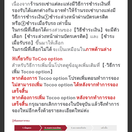
เนื่องจาก
ร้านรถเช่าแต่ละแห่งมีวิธีการชำระเงินที่
รองรับได้แตกต่างกัน
อาจทำให้ร้านรถเช่าบางแห่งมี
วิธีการชำระเงิน①ชำระล่วงหน้าผ่านบัตรเครดิต
หรือ②ชำระเมื่อรับรถ เท่านั้น
ในกรณีที่เลือกได้
ตรงส่วนของ
【วิธีชำระเงิน】จะมีตัว
เลือก【ชำระล่วงหน้าผ่านบัตรเครดิต】
และ
【ชำระ
เมื่อรับรถ】
ขึ้นมาให้เลือก
ในกรณีที่เลือกไม่ได้
จะเป็นเหมือนใน
ภาพด้านล่าง
※เกี่ยวกับ ToCoo option
สำหรับวิธีการเพิ่มนั้นโปรดดูข้อมูลเพิ่มเติมที่
【-วิธีการ
เพิ่ม Tocoo option】
หากต้องการ
Tocoo option โปรดเพิ่มตอนทำการจอง
ไม่สามารถเพิ่ม
Tocoo option
ได้หลังจากทำการจอง
เสร็จสิ้น
หากต้องการเพิ่ม
Tocoo option
หลังจากทำการจอง
เสร็จสิ้น
กรุณายกเลิกการจองในปัจจุบัน แล้วจึงทำการ
จองใหม่อีกครั้งด้วยรายละเอียดใหม่ค่ะ