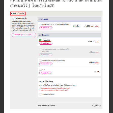
กำหนดไว้
】โดยอัตโนมัติ