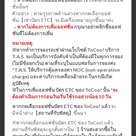
ชั่นนั้นๆ
ตัวอย่าง：ตามรูปภาพด้านล่างหากกดเลือกออฟ
ชั่น【เช่าบัตร ETC】จะมีเครื่องหมายถูกขึ้นมาค่ะ
→
หากไม่ต้องการเพิ่มออฟชั่น
กรุณาอย่าคลิกชื่อออฟ
ชั่นที่ไม่ต้องการเพิ่ม
หมายเหตุ
※หากทำการจองรถเช่าผ่านเว็บไซต์ ToCoo! บริการ
T.A.S. จะเป็นบริการบังคับจำเป็นที่ต้องมีในทุกการจอง
(ไม่มีข้อยกเว้น) ตามที่ระบุในแบบฟอร์มการจองค่ะ
*T.A.S. ให้บริการคุ้มครองค่า NOC (non-operation
charge) และค่าบริการเคลื่อนย้ายรถ ในกรณีเกิด
อุบัติเหตุ
※ในการเพิ่มออฟชั่น บัตร ETC ของ ToCoo!
นั้น
*จะ
ต้องดำเนินการก่อนวันเริ่มใช้รถอย่างน้อย 10 วัน
หากกดเลือกออฟชั่นบัตร ETC ของ ToCoo! แล้ว
จะ
มีหน้าต่าง
【สถานที่รับพัสดุ】
ขึ้นมา
※หากกดเลือกออฟชั่นบัตร ETC ของ ToCoo! แล้ว
สถานที่รับพัสดุจะถูกตั้งค่าเป็น 【
ร้านสะดวกซื้อใน
สนามบิน/ที่ทำการไปรษณีย์สาขาใน/ใกล้สานามบินที่