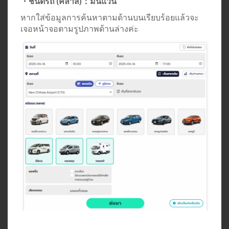
・ชนิดรถ (คลาส)：มินิแวน
หากใส่ข้อมูลการค้นหาตามด้านบนเรียบร้อยแล้วจะ
เจอหน้าจอตามรูปภาพด้านล่างค่ะ