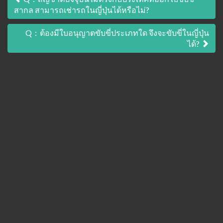
เมนู
สากล สามารถเช่ารถในญี่ปุ่นได้หรือไม่?
นำทาง
เรื่อง
Q：ต้องมีใบอนุญาตขับขี่ประเภทใด จึงจะขับขี่ในญี่ปุ่น
ได้?