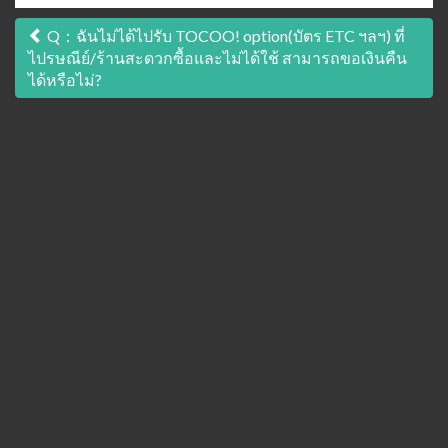
เมนู
Q：ฉันไม่ได้ไปรับ TOCOO! option(บัตร ETC ฯลฯ) ที่
ไปรษณีย์/ร้านสะดวกซื้อและไม่ได้ใช้ สามารถขอเงินคืน
นำทาง
ได้หรือไม่?
เรื่อง