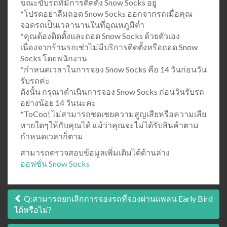
ขณะขับรถที่มีการติดตั้ง Snow Socks อยู่
*โปรดอย่าลืมถอด Snow Socks ออกจากรถเมื่อคุณ
จอดรถเป็นเวลานานในที่อุณหภูมิต่ำ
*คุณต้องติดตั้งและถอด Snow Socks ด้วยตัวเอง
เนื่องจากร้านรถเช่าไม่มีบริการติดตั้งหรือถอด Snow
Socks โดยพนักงาน
*กำหนดเวลาในการจอง Snow Socks คือ 14 วันก่อนวัน
รับรถค่ะ
ดังนั้น กรุณาดำเนินการจอง Snow Socks ก่อนวันรับรถ
อย่างน้อย 14 วันนะคะ
*ToCoo! ไม่สามารถชดเชยความสูญเสียหรือความเสีย
หายใดๆให้กับคุณได้ แม้ว่าคุณจะไม่ได้รับสินค้าตาม
กำหนดเวลาก็ตาม
สามารถตรวจสอบข้อมูลเพิ่มเติมได้ด้านล่าง
ออฟชั่น Snow Socks
เมนู
Q:สามารถยกเลิกการจองรถที่จองผ่านแพลน Early Bird
ได้หรือไม่?
นำทาง